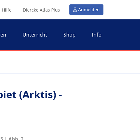
Anmelden
Hilfe
Diercke Atlas Plus
ten
Unterricht
Shop
Info
et (Arktis) -
5 | Abb. 2