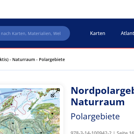
Karten
Atlan
ktis) - Naturraum - Polargebiete
Nordpolargebi
Naturraum
Polargebiete
978-3-14-100942-2 | Seite 16