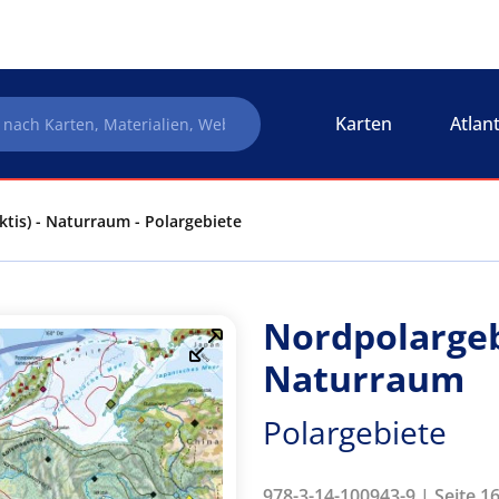
Karten
Atlan
ktis) - Naturraum - Polargebiete
Nordpolargebi
Naturraum
Polargebiete
978-3-14-100943-9 | Seite 16