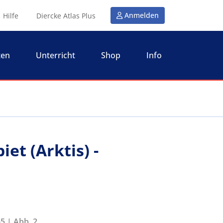
Anmelden
Hilfe
Diercke Atlas Plus
ten
Unterricht
Shop
Info
et (Arktis) -
5 | Abb. 2