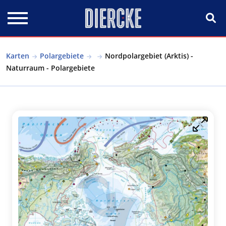
Direkt zum Inhalt
Karten
Polargebiete
Nordpolargebiet (Arktis) -
Naturraum - Polargebiete