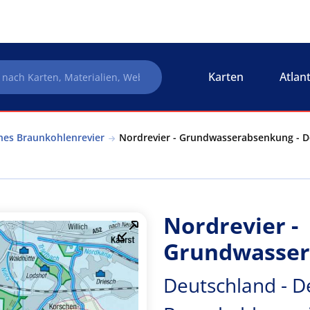
Karten
Atlan
hes Braunkohlenrevier
Nordrevier - Grundwasserabsenkung - De
Nordrevier -
Grundwasse
Deutschland - D