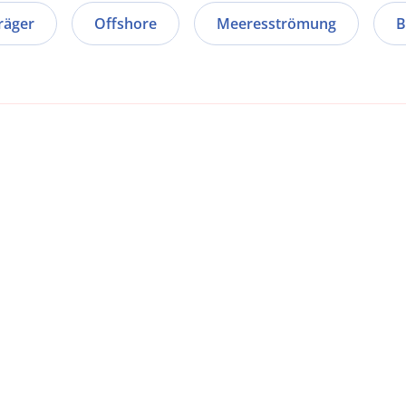
räger
Offshore
Meeresströmung
B