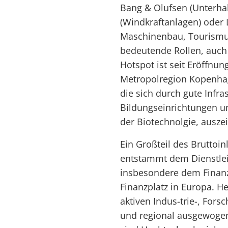
Bang & Olufsen (Unterhal
(Windkraftanlagen) oder 
Maschinenbau, Tourismus
bedeutende Rollen, auch f
Hotspot ist seit Eröffnu
Metropolregion Kopenha
die sich durch gute Infras
Bildungseinrichtungen un
der Biotechnolgie, ausze
Ein Großteil des Bruttoi
entstammt dem Dienstleis
insbesondere dem Finanzs
Finanzplatz in Europa. He
aktiven Indus-trie-, Fors
und regional ausgewogene