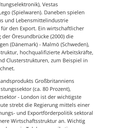
tungselektronik), Vestas
Lego (Spielwaren). Daneben spielen
 und Lebensmittelindustrie
ür den Export. Ein wirtschaftlicher
ng der Öresundbrücke (2000) die
gen (Dänemark) - Malmö (Schweden),
truktur, hochqualifizierte Arbeitskräfte,
d Clusterstrukturen, zum Beispiel in
ichnet.
nlandsprodukts Großbritanniens
tungssektor (ca. 80 Prozent),
ektor - London ist der wichtigste
ute strebt die Regierung mittels einer
chungs- und Exportförderpolitik sektoral
re Wirtschaftsstruktur an. Wichtig