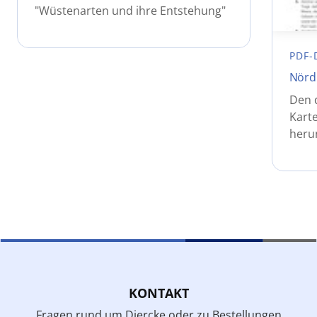
"Wüstenarten und ihre Entstehung"
PDF-
Nördl
Den 
Karte
heru
KONTAKT
Fragen rund um Diercke oder zu Bestellungen