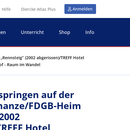
Anmelden
Hilfe
Diercke Atlas Plus
ten
Unterricht
Shop
Info
„Rennsteig“ (2002 abgerissen)/TREFF Hotel
hof - Raum im Wandel
springen auf der
chanze/FDGB-Heim
(2002
TREFF Hotel