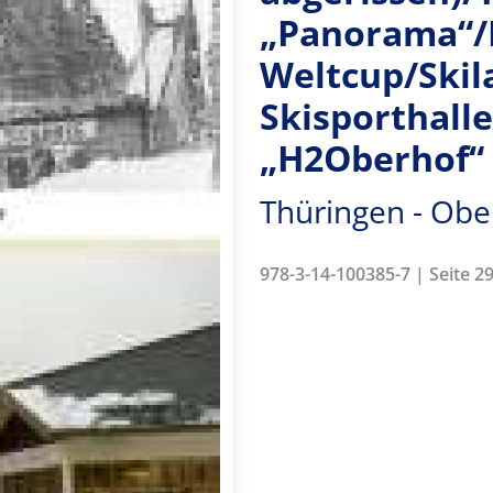
„Panorama“/
Weltcup/Skil
Skisporthall
„H2Oberhof“
Thüringen - Ob
978-3-14-100385-7 | Seite 29