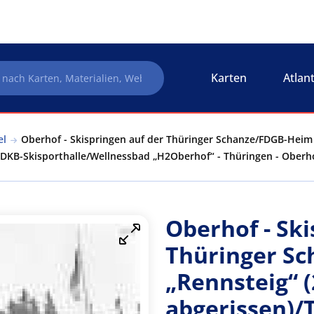
Karten
Atlan
el
Oberhof - Skispringen auf der Thüringer Schanze/FDGB-Heim 
 DKB-Skisporthalle/Wellnessbad „H2Oberhof“ - Thüringen - Ober
Oberhof - Ski
Thüringer S
„Rennsteig“ 
abgerissen)/