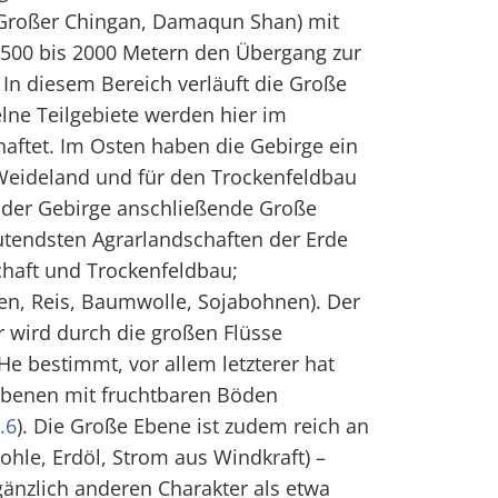
(Großer Chingan, Damaqun Shan) mit
500 bis 2000 Metern den Übergang zur
In diesem Bereich verläuft die Große
lne Teilgebiete werden hier im
aftet. Im Osten haben die Gebirge ein
 Weideland und für den Trockenfeldbau
h der Gebirge anschließende Große
utendsten Agrarlandschaften der Erde
haft und Trockenfeldbau;
n, Reis, Baumwolle, Sojabohnen). Der
 wird durch die großen Flüsse
e bestimmt, vor allem letzterer hat
enen mit fruchtbaren Böden
.6
). Die Große Ebene ist zudem reich an
ohle, Erdöl, Strom aus Windkraft) –
gänzlich anderen Charakter als etwa