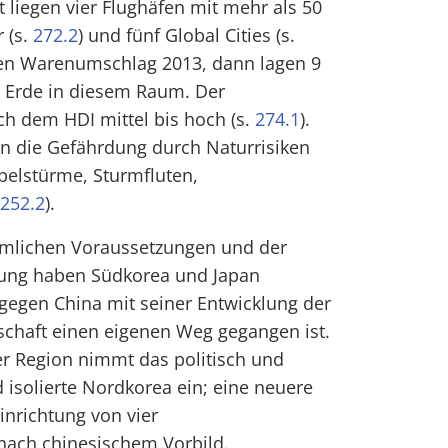
 liegen vier Flughäfen mit mehr als 50
 (s.
272.2
) und fünf Global Cities (s.
den Warenumschlag 2013, dann lagen 9
r Erde in diesem Raum. Der
ch dem HDI mittel bis hoch (s.
274.1
).
n die Gefährdung durch Naturrisiken
belstürme, Sturmfluten,
252.2
).
äumlichen Voraussetzungen und der
klung haben Südkorea und Japan
ogegen China mit seiner Entwicklung der
tschaft einen eigenen Weg gegangen ist.
er Region nimmt das politisch und
 isolierte Nordkorea ein; eine neuere
Einrichtung von vier
nach chinesischem Vorbild.