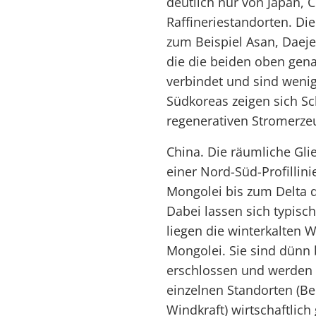
deutlich nur von Japan, 
Raffineriestandorten. Di
zum Beispiel Asan, Daeje
die die beiden oben gen
verbindet und sind wenige
Südkoreas zeigen sich S
regenerativen Stromerze
China. Die räumliche Gli
einer Nord-Süd-Profillini
Mongolei bis zum Delta d
Dabei lassen sich typis
liegen die winterkalten 
Mongolei. Sie sind dünn
erschlossen und werden n
einzelnen Standorten (B
Windkraft) wirtschaftlich