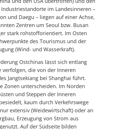
China und den USA übertroffen) und den
e Industriestandorte im Landesinneren –
on und Daegu – liegen auf einer Achse,
annten Zentren um Seoul bzw. Busan
r stark rohstofforientiert. Im Osten
chwerpunkte des Tourismus und der
ugung (Wind- und Wasserkraft).
ederung Ostchinas lässt sich entlang
e verfolgen, die von der Inneren
es Jangtsekiang bei Shanghai führt.
che Zonen unterscheiden. Im Norden
Wüsten und Steppen der Inneren
 besiedelt, kaum durch Verkehrswege
ur extensiv (Weidewirtschaft) oder an
ergbau, Erzeugung von Strom aus
 genutzt. Auf der Südseite bilden