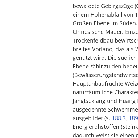
bewaldete Gebirgszüge 
einem Höhenabfall von 1
Großen Ebene im Süden. 
Chinesische Mauer. Einze
Trockenfeldbau bewirtsch
breites Vorland, das als
genutzt wird. Die südlic
Ebene zählt zu den bede
(Bewässerungslandwirtsc
Hauptanbaufrüchte Weize
naturräumliche Charakter
Jangtsekiang und Huang H
ausgedehnte Schwemmeb
ausgebildet (s.
188.3
,
189
Energierohstoffen (Steink
dadurch weist sie einen 