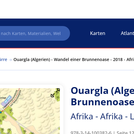
Karten
Atlan
ürre
Ouargla (Algerien) - Wandel einer Brunnenoase - 2018 - Afri
Ouargla (Alge
Brunnenoase 
Afrika - Afrika 
978-3-14-100382-6 | Seite 12