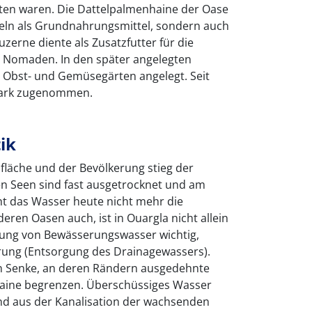
hten waren. Die Dattelpalmenhaine der Oase
teln als Grundnahrungsmittel, sondern auch
zerne diente als Zusatzfutter für die
r Nomaden. In den später angelegten
Obst- und Gemüsegärten angelegt. Seit
stark zugenommen.
ik
läche und der Bevölkerung stieg der
n Seen sind fast ausgetrocknet und am
ht das Wasser heute nicht mehr die
deren Oasen auch, ist in Ouargla nicht allein
llung von Bewässerungswasser wichtig,
rung (Entsorgung des Drainagewassers).
hen Senke, an deren Rändern ausgedehnte
aine begrenzen. Überschüssiges Wasser
d aus der Kanalisation der wachsenden