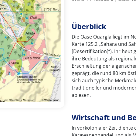
Überblick
Die Oase Ouargla liegt im N
Karte 125.2 „Sahara und S
[Desertifikation]“). Ihr heu
ihre Bedeutung als regional
Erschließung der algerische
geprägt, die rund 80 km östl
sich auch typische Merkmal
traditioneller und moderner
ablesen.
Wirtschaft und B
In vorkolonialer Zeit diente
Karawanenhandel und als M