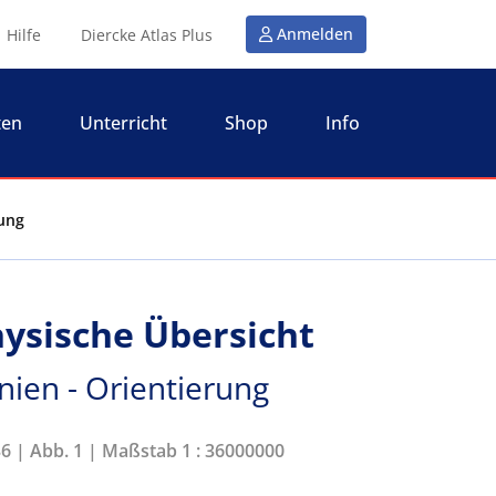
Anmelden
Hilfe
Diercke Atlas Plus
ten
Unterricht
Shop
Info
rung
hysische Übersicht
nien - Orientierung
36 | Abb. 1 | Maßstab 1 : 36000000