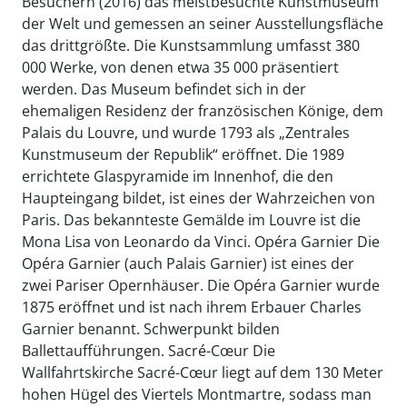
Besuchern (2016) das meistbesuchte Kunstmuseum
der Welt und gemessen an seiner Ausstellungsfläche
das drittgrößte. Die Kunstsammlung umfasst 380
000 Werke, von denen etwa 35 000 präsentiert
werden. Das Museum befindet sich in der
ehemaligen Residenz der französischen Könige, dem
Palais du Louvre, und wurde 1793 als „Zentrales
Kunstmuseum der Republik“ eröffnet. Die 1989
errichtete Glaspyramide im Innenhof, die den
Haupteingang bildet, ist eines der Wahrzeichen von
Paris. Das bekannteste Gemälde im Louvre ist die
Mona Lisa von Leonardo da Vinci. Opéra Garnier Die
Opéra Garnier (auch Palais Garnier) ist eines der
zwei Pariser Opernhäuser. Die Opéra Garnier wurde
1875 eröffnet und ist nach ihrem Erbauer Charles
Garnier benannt. Schwerpunkt bilden
Ballettaufführungen. Sacré-Cœur Die
Wallfahrtskirche Sacré-Cœur liegt auf dem 130 Meter
hohen Hügel des Viertels Montmartre, sodass man