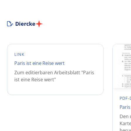
Diercke
LINK
Paris ist eine Reise wert
Zum editierbaren Arbeitsblatt "Paris
ist eine Reise wert"
PDF-
Paris
Den 
Karte
heru