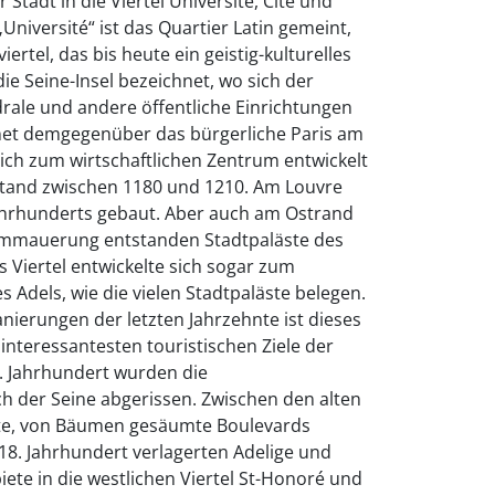
 Stadt in die Viertel Université, Cité und
„Université“ ist das Quartier Latin gemeint,
iertel, das bis heute ein geistig-kulturelles
die Seine-Insel bezeichnet, wo sich der
edrale und andere öffentliche Einrichtungen
hnet demgegenüber das bürgerliche Paris am
sich zum wirtschaftlichen Zentrum entwickelt
stand zwischen 1180 und 1210. Am Louvre
Jahrhunderts gebaut. Aber auch am Ostrand
tummauerung entstanden Stadtpaläste des
s Viertel entwickelte sich sogar zum
Adels, wie die vielen Stadtpaläste belegen.
ierungen der letzten Jahrzehnte ist dieses
 interessantesten touristischen Ziele der
. Jahrhundert wurden die
h der Seine abgerissen. Zwischen den alten
ite, von Bäumen gesäumte Boulevards
 18. Jahrhundert verlagerten Adelige und
ete in die westlichen Viertel St-Honoré und