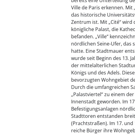
bereits eine Unterteilung der
Ville de Paris erkennen. Mit 
das historische Universitätsv
Zentrum ist. Mit „Cité“ wird 
königliche Palast, die Kath
befanden. „Ville“ kennzeic
nördlichen Seine-Ufer, das 
hatte. Eine Stadtmauer ent
wurde seit Beginn des 13. 
der mittelalterlichen Stad
Königs und des Adels. Diese
bevorzugten Wohngebiet des 
Durch die umfangreichen San
„Palastviertel“ zu einem der
Innenstadt geworden. Im 17
Befestigungsanlagen nördlic
Stadttoren entstanden bre
(Prachtstraßen). Im 17. und
reiche Bürger ihre Wohngebi