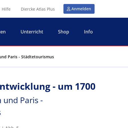
Anmelden
Hilfe
Diercke Atlas Plus
ten
Unterricht
Shop
Info
und Paris - Städtetourismus
entwicklung - um 1700
 und Paris -
s