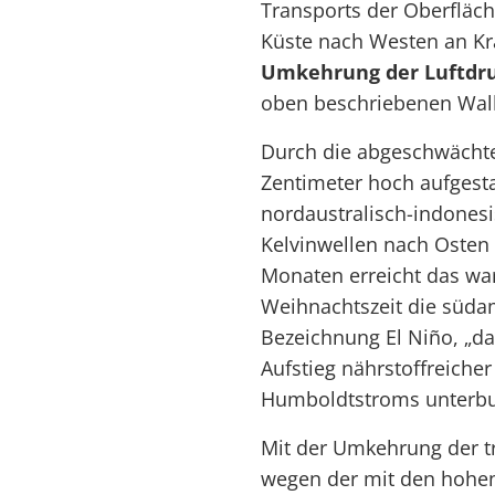
Transports der Oberfläc
Küste nach Westen an Kraf
Umkehrung der Luftdr
oben beschriebenen Walke
Durch die abgeschwächte
Zentimeter hoch aufges
nordaustralisch-indones
Kelvinwellen nach Osten 
Monaten erreicht das w
Weihnachtszeit die süda
Bezeichnung El Niño, „da
Aufstieg nährstoffreiche
Humboldtstroms unterb
Mit der Umkehrung der t
wegen der mit den hohe