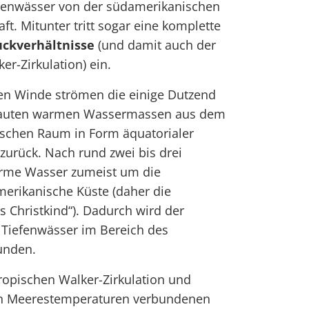
henwässer von der südamerikanischen
t. Mitunter tritt sogar eine komplette
uckverhältnisse
(und damit auch der
r-Zirkulation) ein.
n Winde strömen die einige Dutzend
tauten warmen Wassermassen aus dem
ischen Raum in Form äquatorialer
zurück. Nach rund zwei bis drei
arme Wasser zumeist um die
merikanische Küste (daher die
s Christkind“). Dadurch wird der
r Tiefenwässer im Bereich des
unden.
ropischen Walker-Zirkulation und
n Meerestemperaturen verbundenen