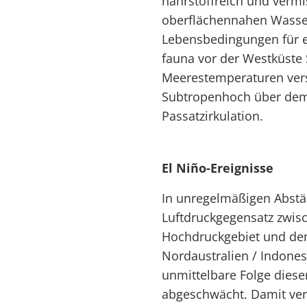
nährstoffreich und vermi
oberflächennahen Wasser
Lebensbedingungen für ei
fauna vor der Westküste 
Meerestemperaturen vers
Subtropenhoch über dem 
Passatzirkulation.
El Niño-Ereignisse
In unregelmäßigen Abstän
Luftdruckgegensatz zwis
Hochdruckgebiet und dem
Nordaustralien / Indonesi
unmittelbare Folge diese
abgeschwächt. Damit ver