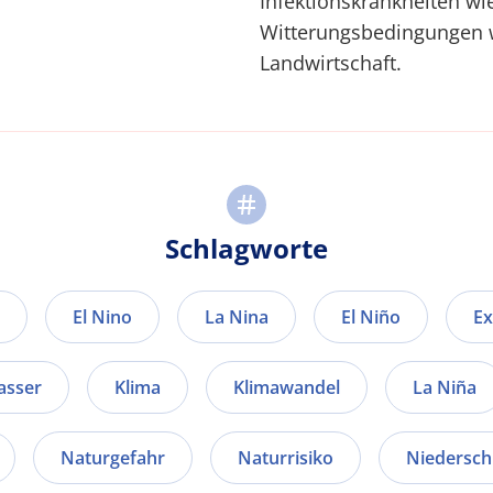
Infektionskrankheiten wi
Witterungsbedingungen 
Landwirtschaft.
Schlagworte
El Nino
La Nina
El Niño
Ex
sser
Klima
Klimawandel
La Niña
Naturgefahr
Naturrisiko
Niedersch