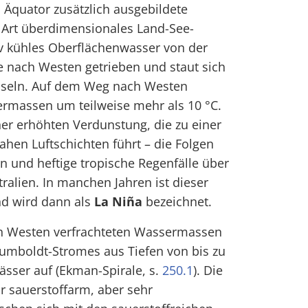
 Äquator zusätzlich ausgebildete
e Art überdimensionales Land-See-
iv kühles Oberflächenwasser von der
 nach Westen getrieben und staut sich
nseln. Auf dem Weg nach Westen
rmassen um teilweise mehr als 10 °C.
er erhöhten Verdunstung, die zu einer
ahen Luftschichten führt – die Folgen
on und heftige tropische Regenfälle über
alien. In manchen Jahren ist dieser
nd wird dann als
La Niña
bezeichnet.
ach Westen verfrachteten Wassermassen
Humboldt-Stromes aus Tiefen von bis zu
ässer auf (Ekman-Spirale, s.
250.1
). Die
r sauerstoffarm, aber sehr