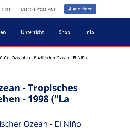
Anmelden
Hilfe
Diercke Atlas Plus
ten
Unterricht
Shop
Info
a") - Ozeanien - Pazifischer Ozean - El Niño
zean - Tropisches
hen - 1998 ("La
ischer Ozean - El Niño