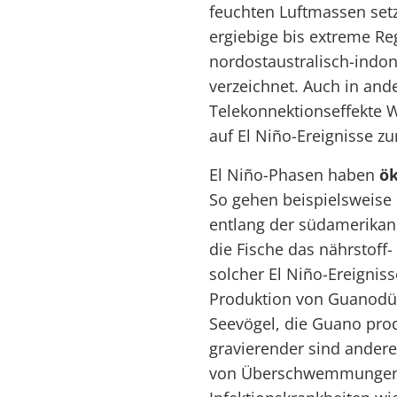
feuchten Luftmassen se
ergiebige bis extreme Re
nordostaustralisch-indo
verzeichnet. Auch in and
Telekonnektionseffekte 
auf El Niño-Ereignisse z
El Niño-Phasen haben
ök
So gehen beispielsweise
entlang der südamerikani
die Fische das nährstof
solcher El Niño-Ereignis
Produktion von Guanodün
Seevögel, die Guano pro
gravierender sind andere
von Überschwemmungen, 