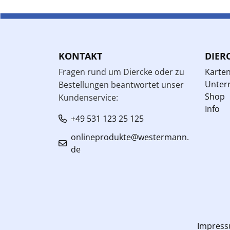
KONTAKT
DIER
Fragen rund um Diercke oder zu
Karte
Unterr
Bestellungen beantwortet unser
Shop
Kundenservice:
Info
+49 531 123 25 125
onlineprodukte@westermann.
de
Impres