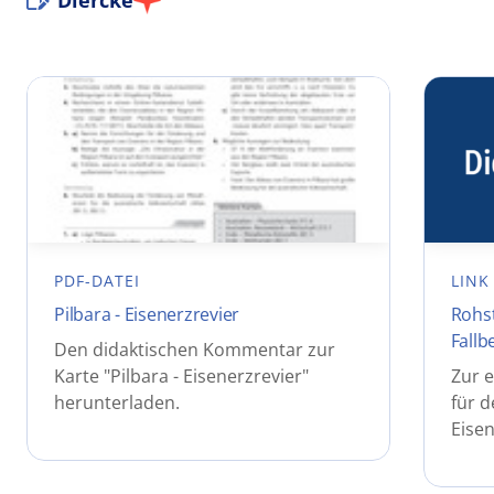
PDF-DATEI
LINK
Pilbara - Eisenerzrevier
Rohst
Fallb
Den didaktischen Kommentar zur
Karte "Pilbara - Eisenerzrevier"
Zur e
herunterladen.
für d
Eisen