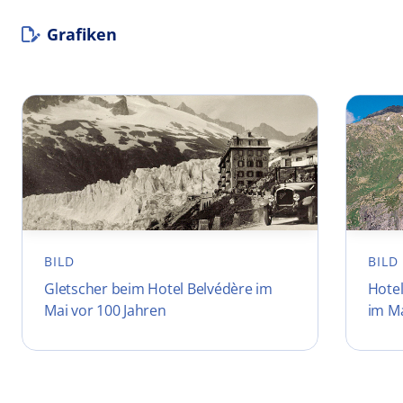
Grafiken
BILD
BILD
Gletscher beim Hotel Belvédère im
Hote
Mai vor 100 Jahren
im M