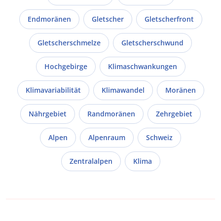
Endmoränen
Gletscher
Gletscherfront
Gletscherschmelze
Gletscherschwund
Hochgebirge
Klimaschwankungen
Klimavariabilität
Klimawandel
Moränen
Nährgebiet
Randmoränen
Zehrgebiet
Alpen
Alpenraum
Schweiz
Zentralalpen
Klima