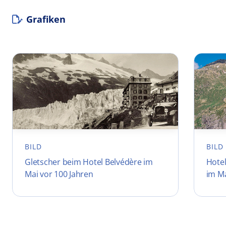
Grafiken
BILD
BILD
Gletscher beim Hotel Belvédère im
Hote
Mai vor 100 Jahren
im M