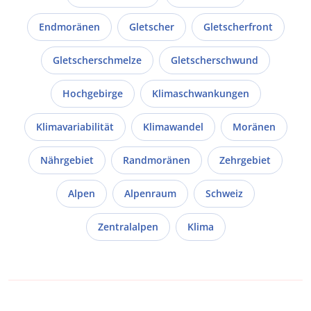
Endmoränen
Gletscher
Gletscherfront
Gletscherschmelze
Gletscherschwund
Hochgebirge
Klimaschwankungen
Klimavariabilität
Klimawandel
Moränen
Nährgebiet
Randmoränen
Zehrgebiet
Alpen
Alpenraum
Schweiz
Zentralalpen
Klima