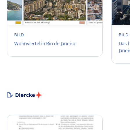
BILD
BILD
Wohnviertel in Rio de Janeiro
Das h
Janei
Diercke