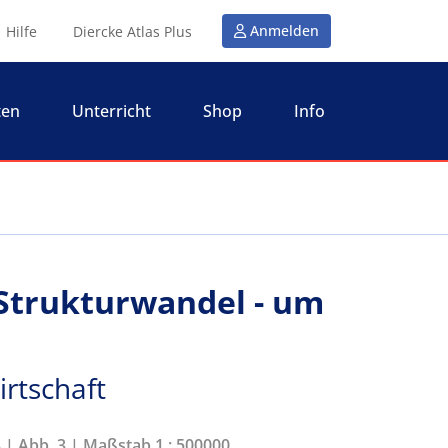
Anmelden
Hilfe
Diercke Atlas Plus
ten
Unterricht
Shop
Info
 Strukturwandel - um
rtschaft
3 | Abb. 3 | Maßstab 1 : 500000