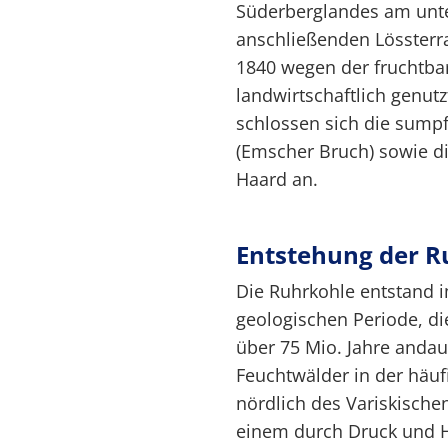
Süderberglandes am unte
anschließenden Lössterr
1840 wegen der fruchtbar
landwirtschaftlich genutz
schlossen sich die sump
(Emscher Bruch) sowie di
Haard an.
Entstehung der R
Die Ruhrkohle entstand i
geologischen Periode, di
über 75 Mio. Jahre anda
Feuchtwälder in der häu
nördlich des Variskische
einem durch Druck und H