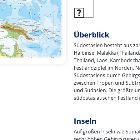
Überblick
Südostasien besteht aus zah
Halbinsel Malakka (Thailan
Thailand, Laos, Kambodsc
Festlandzipfel im Norden. 
Südostasiens durch Gebirgs
zwischen Tropen und Subtro
und Südasien. Die größte un
südostasiatischen Festland 
Inseln
Auf großen Inseln wie Sumat
recht hohen Gebirgszügen 