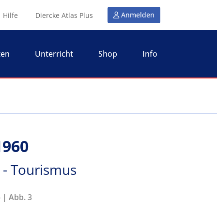
Anmelden
Hilfe
Diercke Atlas Plus
ten
Unterricht
Shop
Info
1960
 - Tourismus
 | Abb. 3