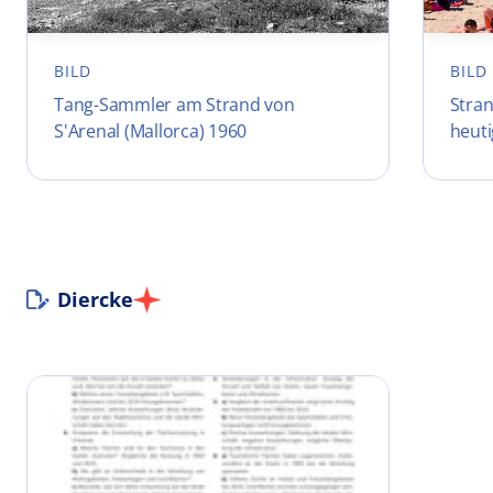
BILD
BILD
Tang-Sammler am Strand von
Stra
S'Arenal (Mallorca) 1960
heuti
Diercke