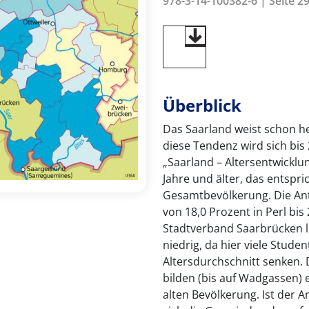
978-3-14-100382-6 | Seite 29
Überblick
Das Saarland weist schon he
diese Tendenz wird sich bis 
„Saarland – Altersentwicklu
Jahre und älter, das entspri
Gesamtbevölkerung. Die Ant
von 18,0 Prozent in Perl bis
Stadtverband Saarbrücken li
niedrig, da hier viele Stude
Altersdurchschnitt senken
bilden (bis auf Wadgassen) 
alten Bevölkerung. Ist der A