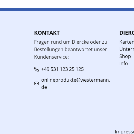
KONTAKT
DIER
Fragen rund um Diercke oder zu
Karte
Unterr
Bestellungen beantwortet unser
Shop
Kundenservice:
Info
+49 531 123 25 125
onlineprodukte@westermann.
de
Impres