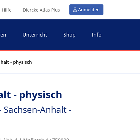
Anmelden
Hilfe
Diercke Atlas Plus
ten
Unterricht
Shop
Info
halt - physisch
lt - physisch
- Sachsen-Anhalt -