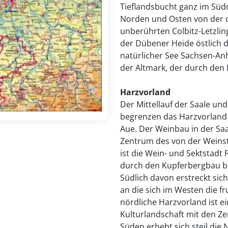
Tieflandsbucht ganz im Süd
Norden und Osten von der d
unberührten Colbitz-Letzli
der Dübener Heide östlich 
natürlicher See Sachsen-Anh
der Altmark, der durch den 
Harzvorland
Der Mittellauf der Saale u
begrenzen das Harzvorland 
Aue. Der Weinbau in der Saa
Zentrum des von der Weins
ist die Wein- und Sektstadt 
durch den Kupferbergbau bek
Südlich davon erstreckt sic
an die sich im Westen die f
nördliche Harzvorland ist e
Kulturlandschaft mit den Z
Süden erhebt sich steil die