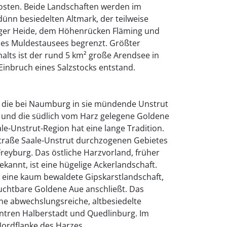
osten. Beide Landschaften werden im
ünn besiedelten Altmark, der teilweise
nger Heide, dem Höhenrücken Fläming und
des Muldestausees begrenzt. Größter
alts ist der rund 5 km² große Arendsee in
Einbruch eines Salzstocks entstand.
nd die bei Naumburg in sie mündende Unstrut
und die südlich vom Harz gelegene Goldene
le-Unstrut-Region hat eine lange Tradition.
traße Saale-Unstrut durchzogenen Gebietes
Freyburg. Das östliche Harzvorland, früher
annt, ist eine hügelige Ackerlandschaft.
h eine kaum bewaldete Gipskarstlandschaft,
ruchtbare Goldene Aue anschließt. Das
ine abwechslungsreiche, altbesiedelte
entren Halberstadt und Quedlinburg. Im
 Nordflanke des Harzes.