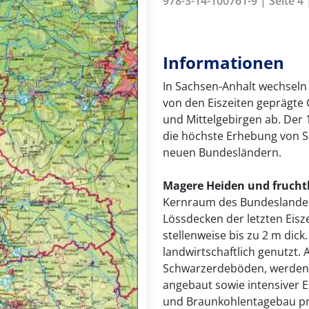
978-3-14-100761-9 | Seite 4
Informationen
In Sachsen-Anhalt wechseln s
von den Eiszeiten geprägte 
und Mittelgebirgen ab. Der 
die höchste Erhebung von S
neuen Bundesländern.
Magere Heiden und frucht
Kernraum des Bundeslandes 
Lössdecken der letzten Eisz
stellenweise bis zu 2 m dick.
landwirtschaftlich genutzt. 
Schwarzerdeböden, werden 
angebaut sowie intensiver 
und Braunkohlentagebau prä