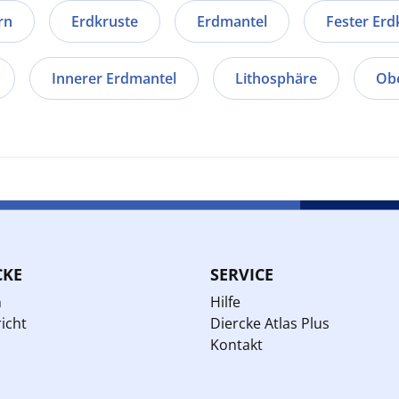
rn
Erdkruste
Erdmantel
Fester Erd
Innerer Erdmantel
Lithosphäre
Obe
CKE
SERVICE
n
Hilfe
icht
Diercke Atlas Plus
Kontakt