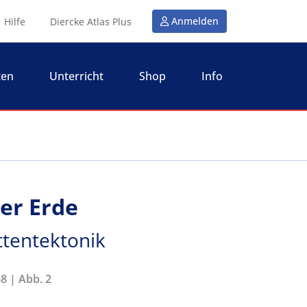
Anmelden
Hilfe
Diercke Atlas Plus
ten
Unterricht
Shop
Info
er Erde
attentektonik
8 | Abb. 2