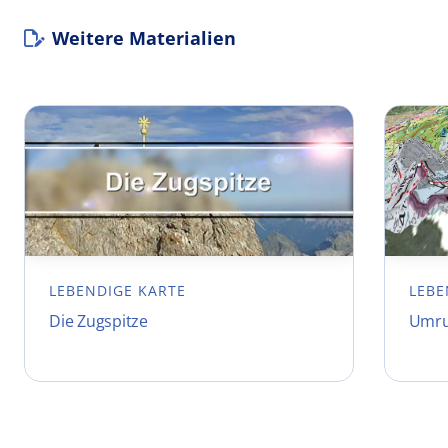
Weitere Materialien
LEBENDIGE KARTE
LEBE
Die Zugspitze
Umru