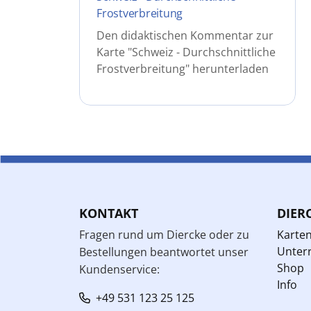
Frostverbreitung
Den didaktischen Kommentar zur
Karte "Schweiz - Durchschnittliche
Frostverbreitung" herunterladen
KONTAKT
DIER
Fragen rund um Diercke oder zu
Karte
Unterr
Bestellungen beantwortet unser
Shop
Kundenservice:
Info
+49 531 123 25 125