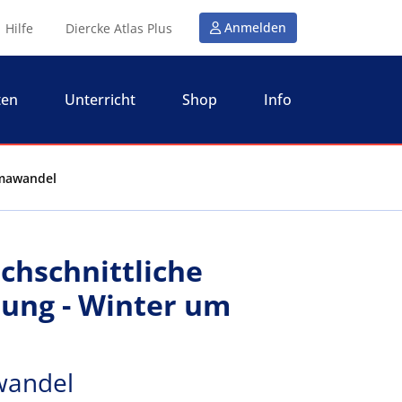
Anmelden
Hilfe
Diercke Atlas Plus
ten
Unterricht
Shop
Info
imawandel
chschnittliche
tung - Winter um
wandel