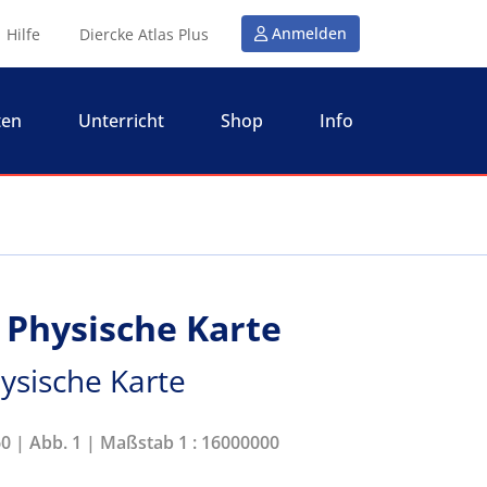
Anmelden
Hilfe
Diercke Atlas Plus
ten
Unterricht
Shop
Info
 Physische Karte
ysische Karte
60 | Abb. 1 | Maßstab 1 : 16000000