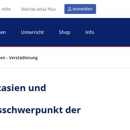
Anmelden
Hilfe
Diercke Atlas Plus
ten
Unterricht
Shop
Info
ien - Verstädterung
tasien und
sschwerpunkt der