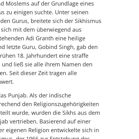
nd Moslems auf der Grundlage eines
s zu einigen suchte. Unter seinen
 den Gurus, breitete sich der Sikhismus
 sich mit dem überwiegend aus
tehenden Adi Granth eine heilige
und letzte Guru, Gobind Singh, gab den
rühen 18. Jahrhundert eine straffe
n und ließ sie alle ihrem Namen den
en. Seit dieser Zeit tragen alle
hwert.
das Punjab. Als der indische
rechend den Religionszugehörigkeiten
eteilt wurde, wurden die Sikhs aus dem
ab vertrieben. Basierend auf einer
r eigenen Religion entwickelte sich in
ismus, der 1966 zur Entstehung des