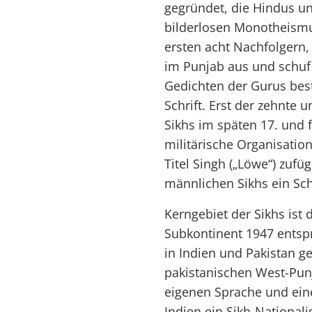
gegründet, die Hindus u
bilderlosen Monotheismu
ersten acht Nachfolgern,
im Punjab aus und schuf
Gedichten der Gurus bes
Schrift. Erst der zehnte 
Sikhs im späten 17. und f
militärische Organisatio
Titel Singh („Löwe“) zufüg
männlichen Sikhs ein Sc
Kerngebiet der Sikhs ist 
Subkontinent 1947 entsp
in Indien und Pakistan g
pakistanischen West-Punj
eigenen Sprache und eine
Indien ein Sikh-National