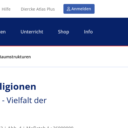
Anmelden
Hilfe
Diercke Atlas Plus
ten
Unterricht
Shop
Info
r Raumstrukturen
ligionen
- Vielfalt der
n