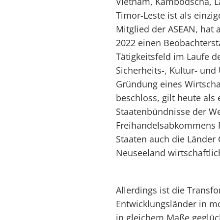
Vietnam, Kambodscha, La
Timor-Leste ist als einz
Mitglied der ASEAN, hat
2022 einen Beobachtersta
Tätigkeitsfeld im Laufe d
Sicherheits-, Kultur- un
Gründung eines Wirtsch
beschloss, gilt heute als
Staatenbündnisse der Wel
Freihandelsabkommens R
Staaten auch die Länder 
Neuseeland wirtschaftli
Allerdings ist die Transf
Entwicklungsländer in mo
in gleichem Maße geglück