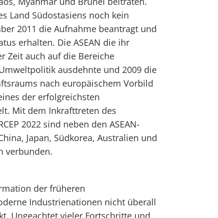
os, Myanmar und Brunei beitraten.
iges Land Südostasiens noch kein
 aber 2011 die Aufnahme beantragt und
tus erhalten. Die ASEAN die ihr
er Zeit auch auf die Bereiche
d Umweltpolitik ausdehnte und 2009 die
aftsraums nach europäischem Vorbild
 eines der erfolgreichsten
t. Mit dem Inkrafttreten des
CEP 2022 sind neben den ASEAN-
China, Japan, Südkorea, Australien und
ch verbunden.
ormation der früheren
derne Industrienationen nicht überall
t. Ungeachtet vieler Fortschritte und