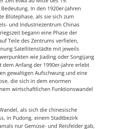
er Zeit etwa ab Mitte des 19.
 Bedeutung. In den 1920er-Jahren
ste Blütephase, als sie sich zum
els- und Industriezentrum Chinas
kriegszeit begann eine Phase der
auf Teile des Zentrums verfielen,
nung Satellitenstädte mit jeweils
werpunkten wie Jiading oder Songijang
it dem Anfang der 1990er-Jahre erlebt
nen gewaltigen Aufschwung und eine
e, die sich in dem enormen
nem wirtschaftlichen Funktionswandel
Wandel, als sich die chinesische
s, in Pudong, einem Stadtbezirk
amals nur Gemüse- und Reisfelder gab,