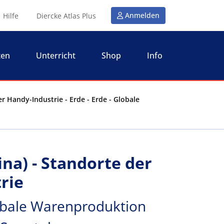
Anmelden
Hilfe
Diercke Atlas Plus
ten
Unterricht
Shop
Info
r Handy-Industrie - Erde - Erde - Globale
na) - Standorte der
rie
lobale Warenproduktion