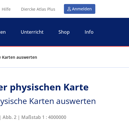
Anmelden
Hilfe
Diercke Atlas Plus
ten
Unterricht
Shop
Info
he Karten auswerten
er physischen Karte
hysische Karten auswerten
 | Abb. 2 | Maßstab 1 : 4000000