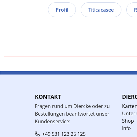
Profil
Titicacasee
R
KONTAKT
DIER
Fragen rund um Diercke oder zu
Karte
Unterr
Bestellungen beantwortet unser
Shop
Kundenservice:
Info
+49 531 123 25 125