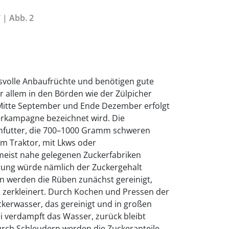
 | Abb. 2
volle Anbaufrüchte und benötigen gute
 allem in den Börden wie der Zülpicher
Mitte September und Ende Dezember erfolgt
kerkampagne bezeichnet wird. Die
ehfutter, die 700–1000 Gramm schweren
m Traktor, mit Lkws oder
eist nahe gelegenen Zuckerfabriken
erung würde nämlich der Zuckergehalt
en werden die Rüben zunächst gereinigt,
l zerkleinert. Durch Kochen und Pressen der
kerwasser, das gereinigt und in großen
ei verdampft das Wasser, zurück bleibt
urch Schleudern werden die Zuckeranteile