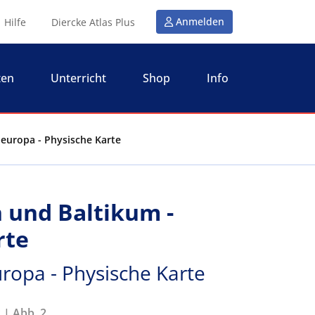
Anmelden
Hilfe
Diercke Atlas Plus
ten
Unterricht
Shop
Info
deuropa - Physische Karte
 und Baltikum -
rte
ropa - Physische Karte
 | Abb. 2