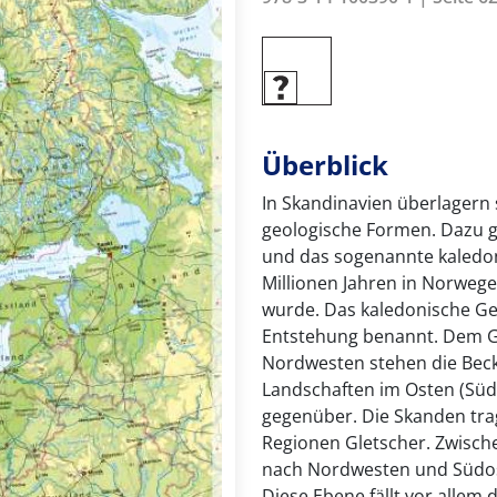
Überblick
In Skandinavien überlagern
geologische Formen. Dazu 
und das sogenannte kaledon
Millionen Jahren in Norweg
wurde. Das kaledonische Geb
Entstehung benannt. Dem G
Nordwesten stehen die Bec
Landschaften im Osten (Süd
gegenüber. Die Skanden tra
Regionen Gletscher. Zwisch
nach Nordwesten und Südos
Diese Ebene fällt vor allem 