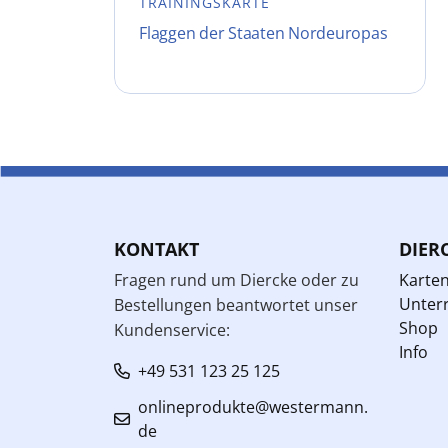
TRAININGSKARTE
Flaggen der Staaten Nordeuropas
KONTAKT
DIER
Fragen rund um Diercke oder zu
Karte
Unterr
Bestellungen beantwortet unser
Shop
Kundenservice:
Info
+49 531 123 25 125
onlineprodukte@westermann.
de