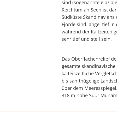
sind (sogenannte glazial
Reichtum an Seen ist dar
Südküste Skandinaviens w
Fjorde sind lange, tief 
während der Kaltzeiten 
sehr tief und steil sein.
Das Oberflächenrelief d
gesamte skandinavische 
kalteiszeitliche Verglets
bis sanfthügelige Landsc
über dem Meeresspiegel.
318 m hohe Suur Munamä