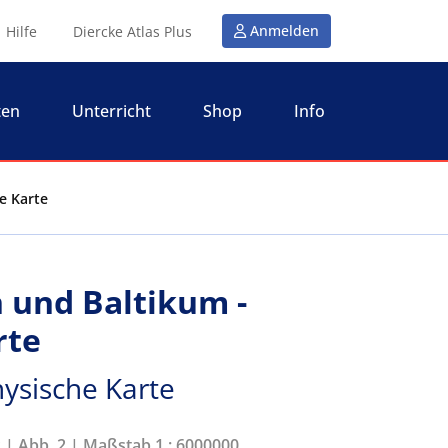
Anmelden
Hilfe
Diercke Atlas Plus
ten
Unterricht
Shop
Info
e Karte
 und Baltikum -
rte
ysische Karte
2 | Abb. 2 | Maßstab 1 : 6000000