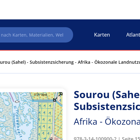
Karten
Atlan
urou (Sahel) - Subsistenzsicherung - Afrika - Ökozonale Landnut
Sourou (Sahel
Subsistenzsi
Afrika - Ökozon
978-3-14-100900-2 | Seite 1