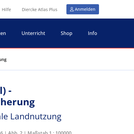
Anmelden
Hilfe
Diercke Atlas Plus
ten
Unterricht
Shop
Info
zung
) -
cherung
ale Landnutzung
56 | Abb. 2 | Maßstab 1 : 100000