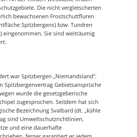
schutzgebiete. Die nicht vergletscherten
rlich bewachsenen Frostschuttfluren
mtfläche Spitzbergens) bzw. Tundren
) eingenommen. Sie sind weiträumig
rt.
ndert war Spitzbergen „Niemandsland“.
m Spitzbergenvertrag Gebietsansprüche
wegen wurde die gesetzgeberische
chipel zugesprochen. Seitdem hat sich
gische Bezeichnung Svalbard (dt. „kühle
trag sind Umweltschutzrichtlinien,
tze und eine dauerhafte
chrieben, ferner garantiert er jedem