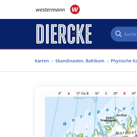
Direkt zum Inhalt
Karten
Skandinavien, Baltikum
Physische K