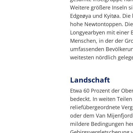
Weitere größere Inseln s
Edgeøya und Kyitøa. Die 
hohe Newtontoppen. Die 
Longyearbyen mit einer 
Menschen, in der der Gr
umfassenden Bevölkerung
weitesten nördlich gelege
Landschaft
Etwa 60 Prozent der Ober
bedeckt. In weiten Teilen
reliefübergeordnete Verg
oder dem Van Mijenfjor
mildere Bedingungen herv
Gebirgsvergletscherung v