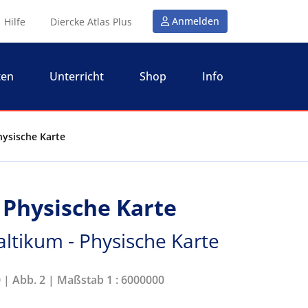
Anmelden
Hilfe
Diercke Atlas Plus
ten
Unterricht
Shop
Info
hysische Karte
 Physische Karte
altikum - Physische Karte
0 | Abb. 2 | Maßstab 1 : 6000000