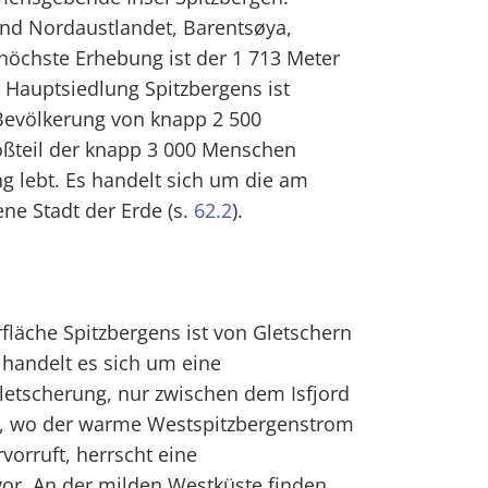
ind Nordaustlandet, Barentsøya,
höchste Erhebung ist der 1 713 Meter
Hauptsiedlung Spitzbergens ist
Bevölkerung von knapp 2 500
oßteil der knapp 3 000 Menschen
 lebt. Es handelt sich um die am
ne Stadt der Erde (s.
62.2
).
fläche Spitzbergens ist von Gletschern
 handelt es sich um eine
letscherung, nur zwischen dem Isfjord
d, wo der warme Westspitzbergenstrom
orruft, herrscht eine
or. An der milden Westküste finden