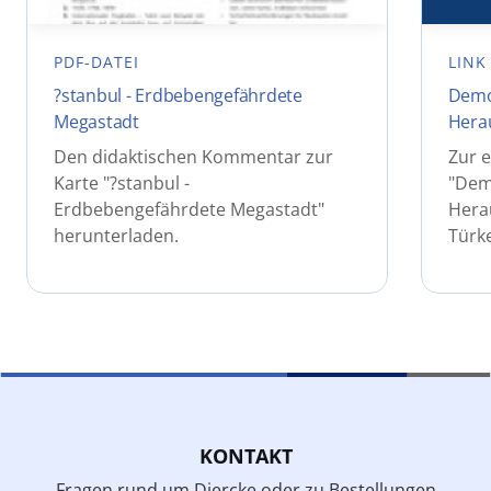
PDF-DATEI
LINK
?stanbul - Erdbebengefährdete
Demo
Megastadt
Herau
Den didaktischen Kommentar zur
Zur e
Karte "?stanbul -
"Dem
Erdbebengefährdete Megastadt"
Herau
herunterladen.
Türke
KONTAKT
Fragen rund um Diercke oder zu Bestellungen