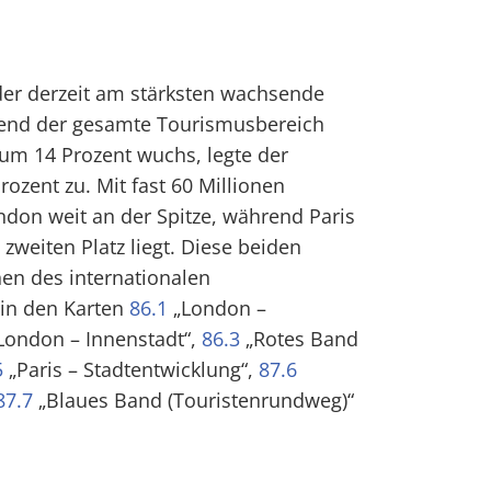
der derzeit am stärksten wachsende
end der gesamte Tourismusbereich
um 14 Prozent wuchs, legte der
ozent zu. Mit fast 60 Millionen
don weit an der Spitze, während Paris
zweiten Platz liegt. Diese beiden
en des internationalen
in den Karten
86.1
„London –
London – Innenstadt“,
86.3
„Rotes Band
5
„Paris – Stadtentwicklung“,
87.6
87.7
„Blaues Band (Touristenrundweg)“