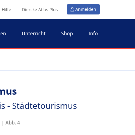
Anmelden
Hilfe
Diercke Atlas Plus
ten
Unterricht
Shop
Info
smus
s - Städtetourismus
 | Abb. 4