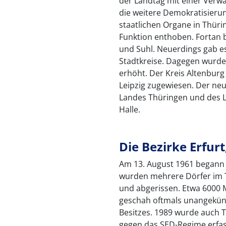
der Landtag mit einer Verw
die weitere Demokratisieru
staatlichen Organe in Thüri
Funktion enthoben. Fortan b
und Suhl. Neuerdings gab es
Stadtkreise. Dagegen wurde 
erhöht. Der Kreis Altenbur
Leipzig zugewiesen. Der neu
Landes Thüringen und des 
Halle.
Die Bezirke Erfur
Am 13. August 1961 begann 
wurden mehrere Dörfer im 
und abgerissen. Etwa 6000
geschah oftmals unangekünd
Besitzes. 1989 wurde auch
gegen das SED-Regime erfas