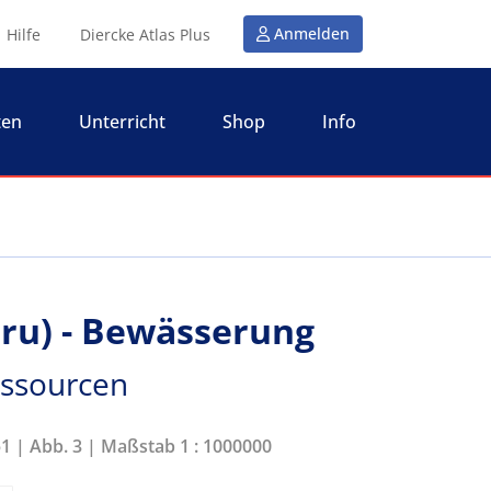
Anmelden
Hilfe
Diercke Atlas Plus
ten
Unterricht
Shop
Info
eru) - Bewässerung
essourcen
51 | Abb. 3 | Maßstab 1 : 1000000