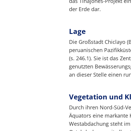
das Tinajones-Projekt e
der Erde dar.
Lage
Die Großstadt Chiclayo (B
peruanischen Pazifikküst
(s. 246.1). Sie ist das Ze
genutzten Bewässerungsg
an dieser Stelle einen ru
Vegetation und K
Durch ihren Nord-Süd-Ver
Äquators eine markante 
Westabdachung steht im 