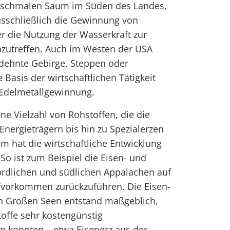
n schmalen Saum im Süden des Landes,
ausschließlich die Gewinnung von
r die Nutzung der Wasserkraft zur
nzutreffen. Auch im Westen der USA
dehnte Gebirge, Steppen oder
e Basis der wirtschaftlichen Tätigkeit
 Edelmetallgewinnung.
ne Vielzahl von Rohstoffen, die die
nergieträgern bis hin zu Spezialerzen
m hat die wirtschaftliche Entwicklung
So ist zum Beispiel die Eisen- und
ördlichen und südlichen Appalachen auf
fvorkommen zurückzuführen. Die Eisen-
en Großen Seen entstand maßgeblich,
toffe sehr kostengünstig
n konnten – etwa Eisenerz aus der