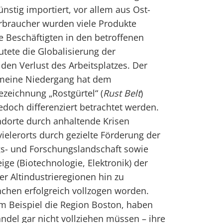
nstig importiert, vor allem aus Ost-
erbraucher wurden viele Produkte
ie Beschäftigten in den betroffenen
tete die Globalisierung der
den Verlust des Arbeitsplatzes. Der
emeine Niedergang hat dem
ezeichnung „Rostgürtel“ (
Rust
Belt
)
edoch differenziert betrachtet werden.
dorte durch anhaltende Krisen
vielerorts durch gezielte Förderung der
ngs- und Forschungslandschaft sowie
ge (Biotechnologie, Elektronik) der
r Altindustrieregionen hin zu
nchen erfolgreich vollzogen worden.
m Beispiel die Region Boston, haben
ndel gar nicht vollziehen müssen – ihre