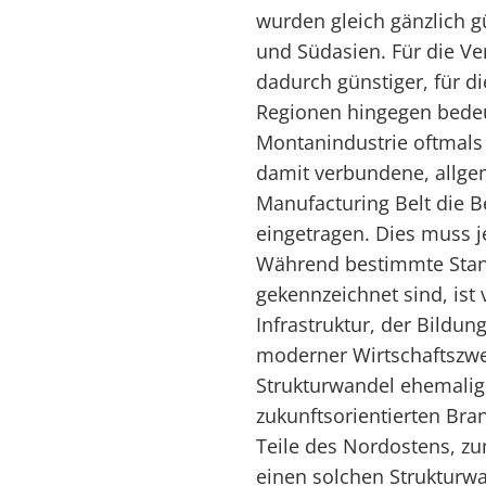
wurden gleich gänzlich gü
und Südasien. Für die V
dadurch günstiger, für d
Regionen hingegen bedeu
Montanindustrie oftmals 
damit verbundene, allg
Manufacturing Belt die B
eingetragen. Dies muss j
Während bestimmte Stan
gekennzeichnet sind, ist 
Infrastruktur, der Bildu
moderner Wirtschaftszwei
Strukturwandel ehemalige
zukunftsorientierten Bra
Teile des Nordostens, zu
einen solchen Strukturwa