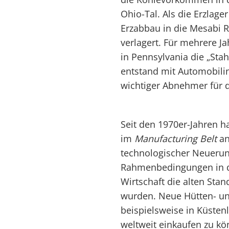
Ohio-Tal. Als die Erzlage
Erzabbau in die Mesabi 
verlagert. Für mehrere J
in Pennsylvania die „Sta
entstand mit Automobilin
wichtiger Abnehmer für d
Seit den 1970er-Jahren h
im
Manufacturing
Belt
an
technologischer Neuerun
Rahmenbedingungen in d
Wirtschaft die alten Sta
wurden. Neue Hütten- un
beispielsweise in Küsten
weltweit einkaufen zu kö