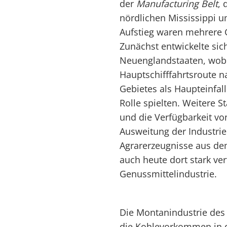
der
Manufacturing Belt
, 
nördlichen Mississippi um
Aufstieg waren mehrere 
Zunächst entwickelte sich
Neuenglandstaaten, wobe
Hauptschifffahrtsroute n
Gebietes als Haupteinfal
Rolle spielten. Weitere 
und die Verfügbarkeit von
Ausweitung der Industrie
Agrarerzeugnisse aus dem
auch heute dort stark ve
Genussmittelindustrie.
Die Montanindustrie de
die Kohlevorkommen in 