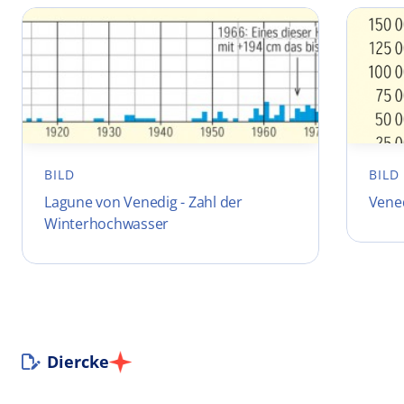
BILD
BILD
Lagune von Venedig - Zahl der
Vened
Winterhochwasser
Diercke