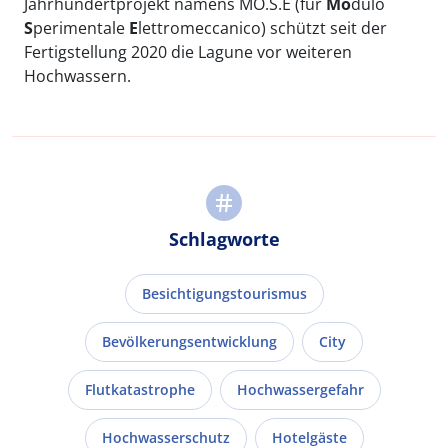
Jahrhundertprojekt namens MO.S.E (für
Mo
dulo
S
perimentale
E
lettromeccanico) schützt seit der
Fertigstellung 2020 die Lagune vor weiteren
Hochwassern.
Schlagworte
Besichtigungstourismus
Bevölkerungsentwicklung
City
Flutkatastrophe
Hochwassergefahr
Hochwasserschutz
Hotelgäste