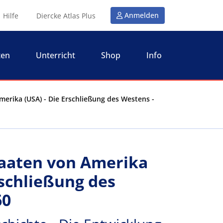
Anmelden
Hilfe
Diercke Atlas Plus
ten
Unterricht
Shop
Info
merika (USA) - Die Erschließung des Westens -
taaten von Amerika
rschließung des
60