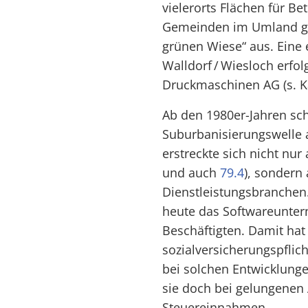
vielerorts Flächen für Be
Gemeinden im Umland gr
grünen Wiese“ aus. Eine
Walldorf / Wiesloch erfol
Druckmaschinen AG (s. Ka
Ab den 1980er-Jahren schl
Suburbanisierungswelle a
erstreckte sich nicht nur
und auch
79.4
), sondern
Dienstleistungsbranchen.
heute das Softwareunte
Beschäftigten. Damit hat
sozialversicherungspflic
bei solchen Entwicklunge
sie doch bei gelungenen
Steuereinnahmen.