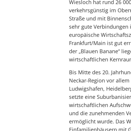
Wiesloch hat rund 26 000
verkehrsgünstig im Oberr
Straße und mit Binnensc
sehr gute Verbindungen 
europäische Wirtschaftsz
Frankfurt/Main ist gut e
der „Blauen Banane“ lieg
wirtschaftlichen Kernra
Bis Mitte des 20. Jahrhu
Neckar-Region vor alle
Ludwigshafen, Heidelber
setzte eine Suburbanisi
wirtschaftlichen Aufsch
und die zunehmenden Ver
ermöglicht wurde. Das 
Einfamilienhäusern mit G