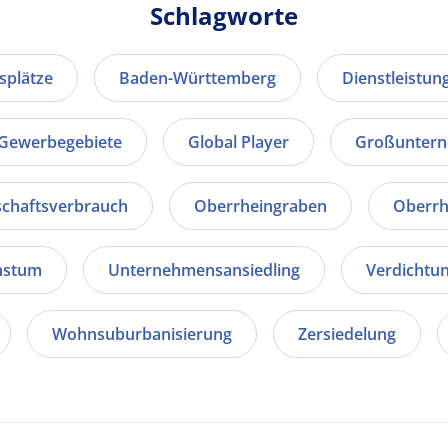
Schlagworte
splätze
Baden-Württemberg
Dienstleistu
Gewerbegebiete
Global Player
Großunter
chaftsverbrauch
Oberrheingraben
Oberrh
hstum
Unternehmensansiedling
Verdichtu
Wohnsuburbanisierung
Zersiedelung