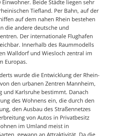
 Einwohner. Beide Städte liegen sehr
heinischen Tiefland. Per Bahn, auf der
hiffen auf dem nahen Rhein bestehen
in die andere deutsche und
entren. Der internationale Flughafen
rreichbar. Innerhalb des Raummodells
en Walldorf und Wiesloch zentral im
um Europas.
nderts wurde die Entwicklung der Rhein-
m von den urbanen Zentren Mannheim,
g und Karlsruhe bestimmt. Danach
erung des Wohnens ein, die durch den
wung, den Ausbau des Straßennetzes
breitung von Autos in Privatbesitz
Wohnen im Umland meist in
arten, gewann an Attraktivität. Da die