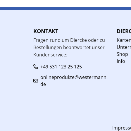
KONTAKT
DIER
Fragen rund um Diercke oder zu
Karte
Unterr
Bestellungen beantwortet unser
Shop
Kundenservice:
Info
+49 531 123 25 125
onlineprodukte@westermann.
de
Impres