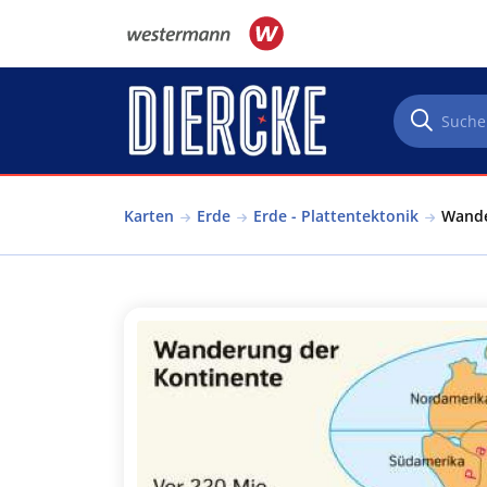
Direkt zum Inhalt
Karten
Erde
Erde - Plattentektonik
Wande