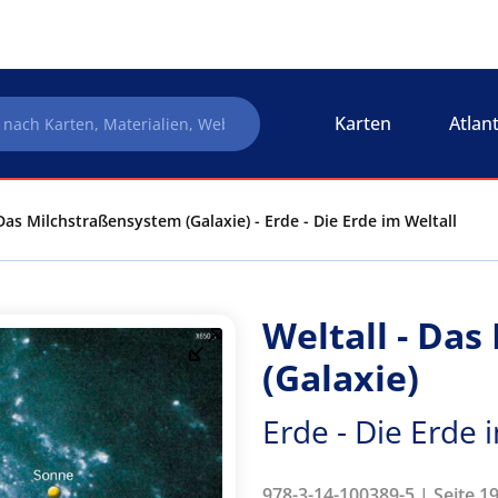
Karten
Atlan
 Das Milchstraßensystem (Galaxie) - Erde - Die Erde im Weltall
Weltall - Da
(Galaxie)
Erde - Die Erde 
978-3-14-100389-5 | Seite 19