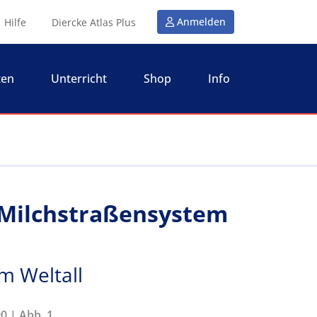
Anmelden
Hilfe
Diercke Atlas Plus
ten
Unterricht
Shop
Info
s Milchstraßensystem
im Weltall
0 | Abb. 1